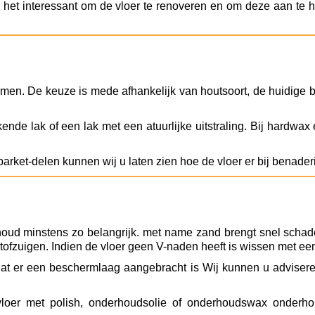
 is het interessant om de vloer te renoveren en om deze aan te
rmen. De keuze is mede afhankelijk van houtsoort, de huidige 
nde lak of een lak met een atuurlijke uitstraling. Bij hardwax
ket-delen kunnen wij u laten zien hoe de vloer er bij benadering
houd minstens zo belangrijk. met name zand brengt snel scha
tofzuigen. Indien de vloer geen V-naden heeft is wissen met een
adat er een beschermlaag aangebracht is Wij kunnen u advise
 vloer met polish, onderhoudsolie of onderhoudswax onderh