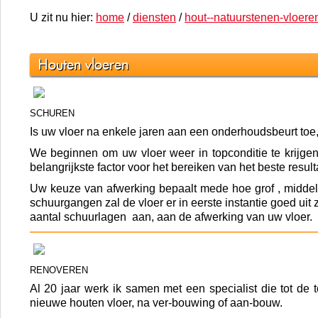
U zit nu hier:
home
/
diensten
/
hout--natuurstenen-vloere
Houten vloeren
SCHUREN
Is uw vloer na enkele jaren aan een onderhoudsbeurt toe, 
We beginnen om uw vloer weer in topconditie te krijg
belangrijkste factor voor het bereiken van het beste resul
Uw keuze van afwerking bepaalt mede hoe grof , middel o
schuurgangen zal de vloer er in eerste instantie goed uit
aantal schuurlagen aan, aan de afwerking van uw vloer.
RENOVEREN
Al 20 jaar werk ik samen met een specialist die tot de
nieuwe houten vloer, na ver-bouwing of aan-bouw.