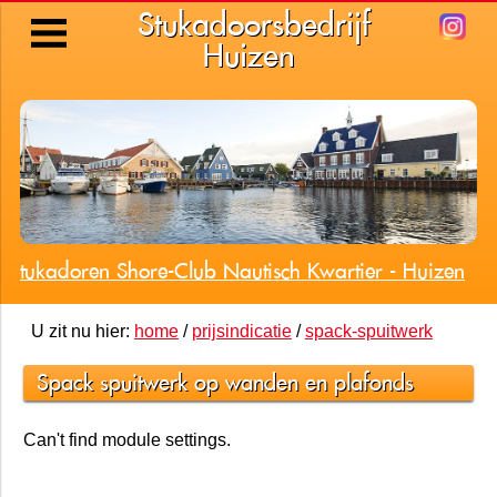
Stukadoorsbedrijf
Huizen
Stukadoren Shore-Club Nautisch Kwartier - Huizen
U zit nu hier:
home
/
prijsindicatie
/
spack-spuitwerk
Spack spuitwerk op wanden en plafonds
Can't find module settings.