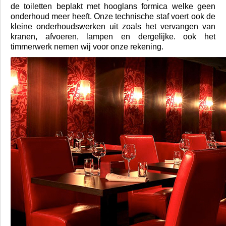
U zit nu hier:
home
/
projecten
/
the-red-sun
The Red Sun Blaricum en Amsterdam
Voor deze 2 top restaurants voeren wij al jaren al het
onderhoud uit. Zowel de binnenzijde als de buitenzijde
worden om de 2 maanden in top conditie gehouden.
Buiten het schilderwerk om hebben wij ook alle deuren in
de toiletten beplakt met hooglans formica welke geen
onderhoud meer heeft. Onze technische staf voert ook de
kleine onderhoudswerken uit zoals het vervangen van
kranen, afvoeren, lampen en dergelijke. ook het
timmerwerk nemen wij voor onze rekening.